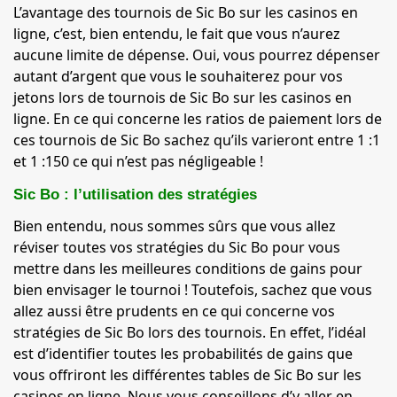
L’avantage des tournois de Sic Bo sur les casinos en
ligne, c’est, bien entendu, le fait que vous n’aurez
aucune limite de dépense. Oui, vous pourrez dépenser
autant d’argent que vous le souhaiterez pour vos
jetons lors de tournois de Sic Bo sur les casinos en
ligne. En ce qui concerne les ratios de paiement lors de
ces tournois de Sic Bo sachez qu’ils varieront entre 1 :1
et 1 :150 ce qui n’est pas négligeable !
Sic Bo : l’utilisation des stratégies
Bien entendu, nous sommes sûrs que vous allez
réviser toutes vos stratégies du Sic Bo pour vous
mettre dans les meilleures conditions de gains pour
bien envisager le tournoi ! Toutefois, sachez que vous
allez aussi être prudents en ce qui concerne vos
stratégies de Sic Bo lors des tournois. En effet, l’idéal
est d’identifier toutes les probabilités de gains que
vous offriront les différentes tables de Sic Bo sur les
casinos en ligne. Nous vous conseillons d’y aller en