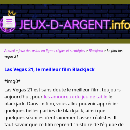
☰
Accueil
Jeux de casino en ligne : règles et stratégies
Blackjack
Le film las
vegas 21
Las Vegas 21, le meilleur film Blackjack
*img0*
Las Vegas 21 est sans doute le meilleur film, toujours
aujourd’hui, pour
les amoureux du jeu de table
le
blackjack. Dans ce film, vous allez pouvoir apprécier
quelques belles parties de blackjack, ainsi que
quelques séances d’entrainement assez réalistes. Il
faut savoir que ce film reprend l’histoire de l’équipe de