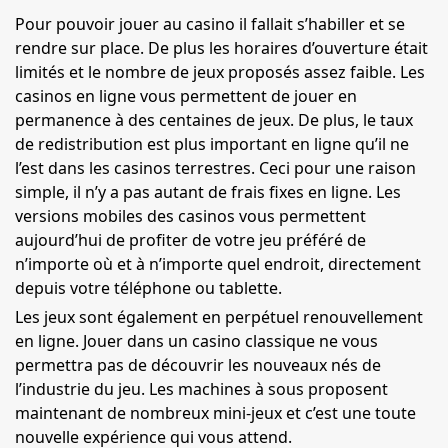
Pour pouvoir jouer au casino il fallait s’habiller et se
rendre sur place. De plus les horaires d’ouverture était
limités et le nombre de jeux proposés assez faible. Les
casinos en ligne vous permettent de jouer en
permanence à des centaines de jeux. De plus, le taux
de redistribution est plus important en ligne qu’il ne
l’est dans les casinos terrestres. Ceci pour une raison
simple, il n’y a pas autant de frais fixes en ligne. Les
versions mobiles des casinos vous permettent
aujourd’hui de profiter de votre jeu préféré de
n’importe où et à n’importe quel endroit, directement
depuis votre téléphone ou tablette.
Les jeux sont également en perpétuel renouvellement
en ligne. Jouer dans un casino classique ne vous
permettra pas de découvrir les nouveaux nés de
l’industrie du jeu. Les machines à sous proposent
maintenant de nombreux mini-jeux et c’est une toute
nouvelle expérience qui vous attend.