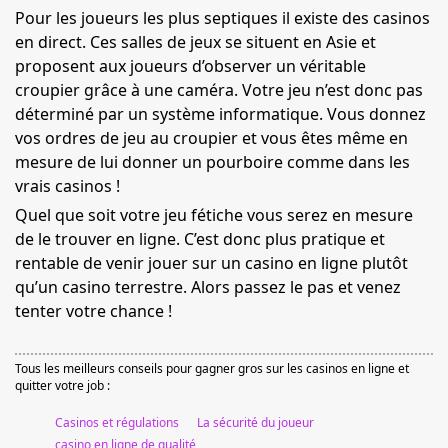
Pour les joueurs les plus septiques il existe des casinos
en direct. Ces salles de jeux se situent en Asie et
proposent aux joueurs d’observer un véritable
croupier grâce à une caméra. Votre jeu n’est donc pas
déterminé par un système informatique. Vous donnez
vos ordres de jeu au croupier et vous êtes même en
mesure de lui donner un pourboire comme dans les
vrais casinos !
Quel que soit votre jeu fétiche vous serez en mesure
de le trouver en ligne. C’est donc plus pratique et
rentable de venir jouer sur un casino en ligne plutôt
qu’un casino terrestre. Alors passez le pas et venez
tenter votre chance !
Tous les meilleurs conseils pour gagner gros sur les casinos en ligne et
quitter votre job :
Casinos et régulations
La sécurité du joueur
casino en ligne de qualité