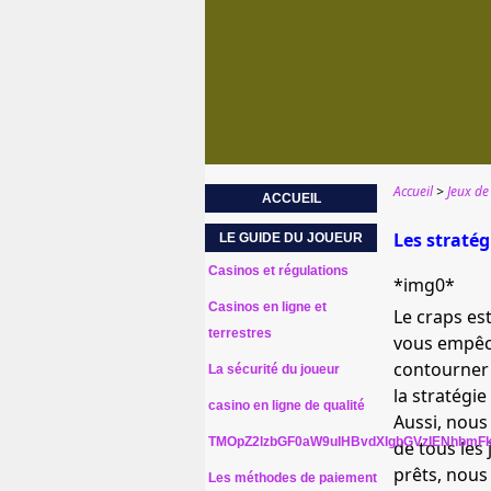
Accueil
Jeux de 
ACCUEIL
Les stratég
LE GUIDE DU JOUEUR
Casinos et régulations
*img0*
Casinos en ligne et
Le craps est
terrestres
vous empê
contourner t
La sécurité du joueur
la stratégie
casino en ligne de qualité
Aussi, nous
TMOpZ2lzbGF0aW9uIHBvdXIgbGVzIENhbmF
de tous les 
prêts, nous
Les méthodes de paiement