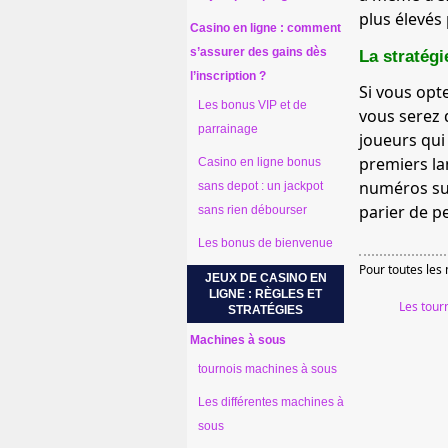
plus élevés 
Casino en ligne : comment
s’assurer des gains dès
La stratégi
l’inscription ?
Si vous opt
Les bonus VIP et de
vous serez d
parrainage
joueurs qui 
premiers la
Casino en ligne bonus
numéros sur
sans depot : un jackpot
parier de p
sans rien débourser
Les bonus de bienvenue
Pour toutes les 
JEUX DE CASINO EN
LIGNE : RÈGLES ET
Les tour
STRATÉGIES
Machines à sous
tournois machines à sous
Les différentes machines à
sous