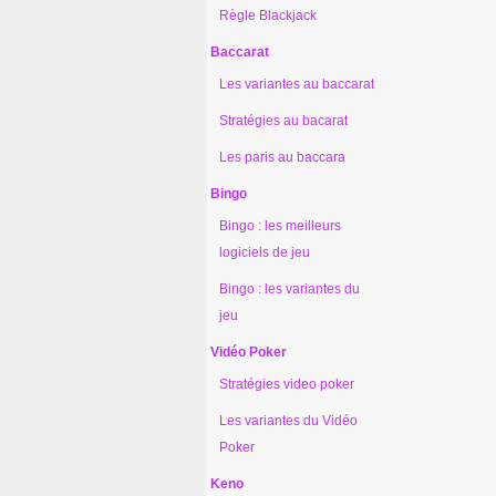
Règle Blackjack
Baccarat
Les variantes au baccarat
Stratégies au bacarat
Les paris au baccara
Bingo
Bingo : les meilleurs
logiciels de jeu
Bingo : les variantes du
jeu
Vidéo Poker
Stratégies video poker
Les variantes du Vidéo
Poker
Keno