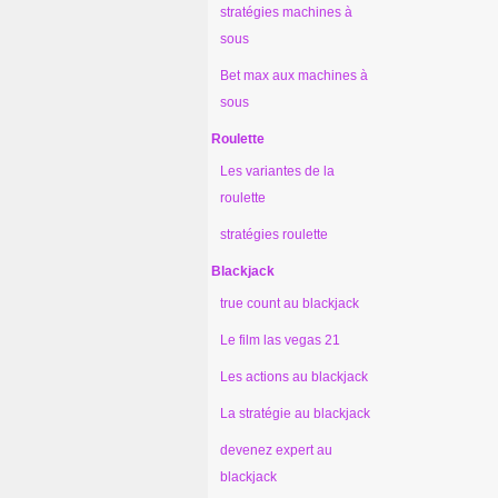
stratégies machines à
sous
Bet max aux machines à
sous
Roulette
Les variantes de la
roulette
stratégies roulette
Blackjack
true count au blackjack
Le film las vegas 21
Les actions au blackjack
La stratégie au blackjack
devenez expert au
blackjack