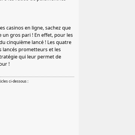
des casinos en ligne, sachez que
un gros pari ! En effet, pour les
r du cinquième lancé ! Les quatre
 lancés prometteurs et les
tratégie qui leur permet de
our !
icles ci-dessous :