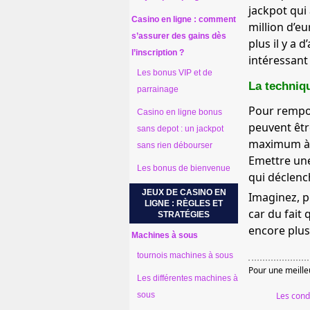
jackpot qui
Casino en ligne : comment
million d’e
s’assurer des gains dès
plus il y a 
l’inscription ?
intéressant
Les bonus VIP et de
La techniq
parrainage
Pour remport
Casino en ligne bonus
peuvent êtr
sans depot : un jackpot
maximum à c
sans rien débourser
Emettre une
Les bonus de bienvenue
qui déclenc
JEUX DE CASINO EN
Imaginez, p
LIGNE : RÈGLES ET
car du fait
STRATÉGIES
encore plus
Machines à sous
tournois machines à sous
Pour une meilleu
Les différentes machines à
sous
Les cond