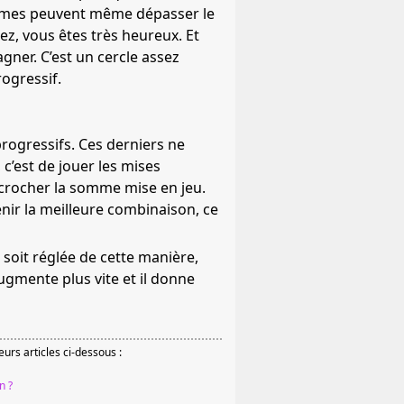
sommes peuvent même dépasser le
ez, vous êtes très heureux. Et
agner. C’est un cercle assez
rogressif.
 progressifs. Ces derniers ne
c’est de jouer les mises
crocher la somme mise en jeu.
ir la meilleure combinaison, ce
 soit réglée de cette manière,
ugmente plus vite et il donne
urs articles ci-dessous :
n ?