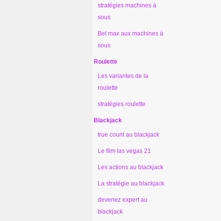
stratégies machines à
sous
Bet max aux machines à
sous
Roulette
Les variantes de la
roulette
stratégies roulette
Blackjack
true count au blackjack
Le film las vegas 21
Les actions au blackjack
La stratégie au blackjack
devenez expert au
blackjack