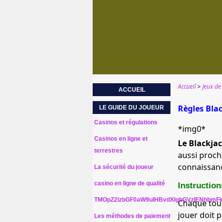
Accueil
Jeux de 
ACCUEIL
Règles Blac
LE GUIDE DU JOUEUR
Casinos et régulations
*img0*
Casinos en ligne et
Le Blackja
terrestres
aussi proch
connaissanc
La sécurité du joueur
casino en ligne de qualité
Instruction
TMOpZ2lzbGF0aW9uIHBvdXIgbGVzIENhbmF
Chaque tour
jouer doit 
Les méthodes de paiement