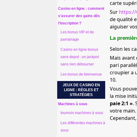
carte supér
Casino en ligne : comment
Sur
https:/
s’assurer des gains dès
de qualité 
l’inscription ?
aiguiser vos
Les bonus VIP et de
La premièr
parrainage
Selon les ca
Casino en ligne bonus
Mais avant 
sans depot : un jackpot
pari parallè
sans rien débourser
croupier a 
Les bonus de bienvenue
10.
JEUX DE CASINO EN
Vous pouvez
LIGNE : RÈGLES ET
STRATÉGIES
la mise ini
paie 2:1 »
.
Machines à sous
votre main. 
tournois machines à sous
Cependant, 
Les différentes machines à
sous