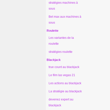
stratégies machines à
sous
Bet max aux machines à
sous
Roulette
Les variantes de la
roulette
stratégies roulette
Blackjack
true count au blackjack
Le film las vegas 21
Les actions au blackjack
La stratégie au blackjack
devenez expert au
blackjack