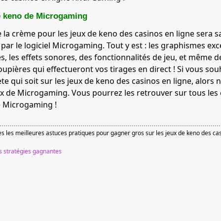
e keno de Microgaming
 la crème pour les jeux de keno des casinos en ligne sera 
par le logiciel Microgaming. Tout y est : les graphismes ex
es, les effets sonores, des fonctionnalités de jeu, et même d
upières qui effectueront vos tirages en direct ! Si vous souh
te qui soit sur les jeux de keno des casinos en ligne, alors 
ux de Microgaming. Vous pourrez les retrouver sur tous les ca
e Microgaming !
s les meilleures astuces pratiques pour gagner gros sur les jeux de keno des casi
es stratégies gagnantes