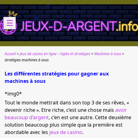
☰
Accueil
Jeux de casino en ligne : règles et stratégies
Machines à sous
stratégies machines à sous
Les différentes stratégies pour gagner aux
machines à sous
*img0*
Tout le monde mettrait dans son top 3 de ses rêves, «
devenir riche ». Etre riche, c’est une chose mais
avoir
beaucoup d’argent
, c’en est une autre. Cette deuxième
solution beaucoup plus simple que la première est
abordable avec les
jeux de casino
.