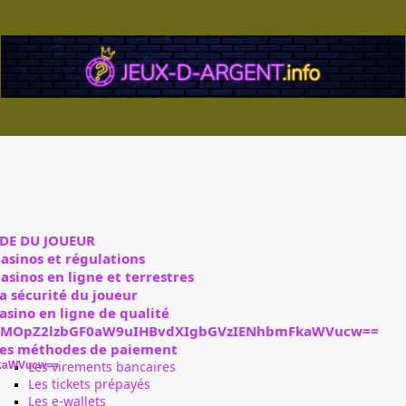
IDE DU JOUEUR
asinos et régulations
asinos en ligne et terrestres
a sécurité du joueur
asino en ligne de qualité
TMOpZ2lzbGF0aW9uIHBvdXIgbGVzIENhbmFkaWVucw==
es méthodes de paiement
Les virements bancaires
kaWVucw==
Les tickets prépayés
Les e-wallets