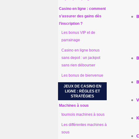
Casino en ligne : comment
B
s’assurer des gains dès
l’inscription ?
Les bonus VIP et de
parrainage
Casino en ligne bonus
B
sans depot : un jackpot
sans rien débourser
Les bonus de bienvenue
B
JEUX DE CASINO EN
LIGNE : RÈGLES ET
STRATÉGIES
V
Machines à sous
tournois machines à sous
Les différentes machines à
sous
C