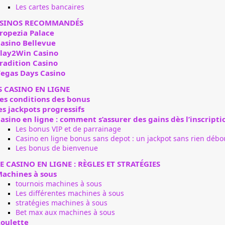
Les cartes bancaires
ASINOS RECOMMANDÉS
ropezia Palace
asino Bellevue
lay2Win Casino
radition Casino
egas Days Casino
 CASINO EN LIGNE
es conditions des bonus
es jackpots progressifs
asino en ligne : comment s’assurer des gains dès l’inscripti
Les bonus VIP et de parrainage
Casino en ligne bonus sans depot : un jackpot sans rien débo
Les bonus de bienvenue
E CASINO EN LIGNE : RÈGLES ET STRATÉGIES
achines à sous
tournois machines à sous
Les différentes machines à sous
stratégies machines à sous
Bet max aux machines à sous
oulette